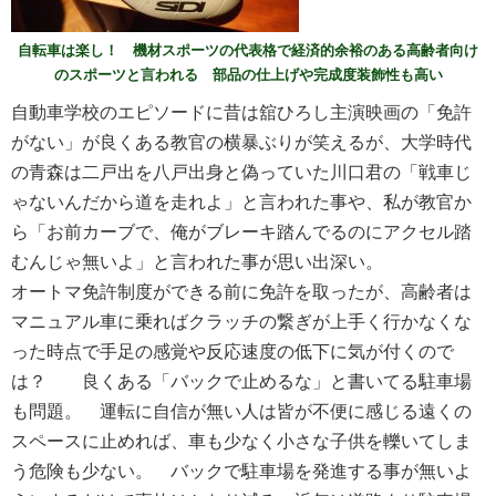
自転車は楽し！ 機材スポーツの代表格で経済的余裕のある高齢者向け
のスポーツと言われる 部品の仕上げや完成度装飾性も高い
自動車学校のエピソードに昔は舘ひろし主演映画の「免許
がない」が良くある教官の横暴ぶりが笑えるが、大学時代
の青森は二戸出を八戸出身と偽っていた川口君の「戦車じ
ゃないんだから道を走れよ」と言われた事や、私が教官か
ら「お前カーブで、俺がブレーキ踏んでるのにアクセル踏
むんじゃ無いよ」と言われた事が思い出深い。
オートマ免許制度ができる前に免許を取ったが、高齢者は
マニュアル車に乗ればクラッチの繋ぎが上手く行かなくな
った時点で手足の感覚や反応速度の低下に気が付くので
は？ 良くある「バックで止めるな」と書いてる駐車場
も問題。 運転に自信が無い人は皆が不便に感じる遠くの
スペースに止めれば、車も少なく小さな子供を轢いてしま
う危険も少ない。 バックで駐車場を発進する事が無いよ