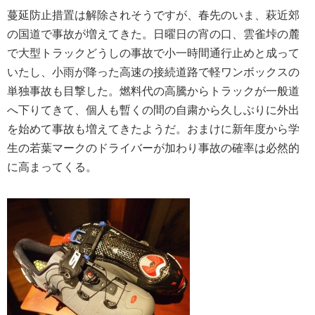
蔓延防止措置は解除されそうですが、春先のいま、萩近郊
の国道で事故が増えてきた。日曜日の宵の口、雲雀垰の麓
で大型トラックどうしの事故で小一時間通行止めと成って
いたし、小雨が降った高速の接続道路で軽ワンボックスの
単独事故も目撃した。燃料代の高騰からトラックが一般道
へ下りてきて、個人も暫くの間の自粛から久しぶりに外出
を始めて事故も増えてきたようだ。おまけに新年度から学
生の若葉マークのドライバーが加わり事故の確率は必然的
に高まってくる。